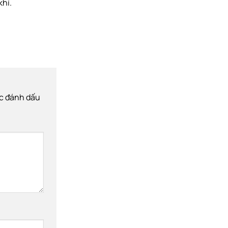
khí.
c đánh dấu