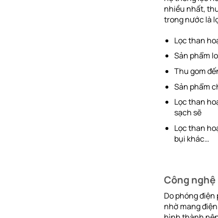
nhiều nhất, th
trong nước là l
Lọc than hoạ
Sản phẩm lo
Thu gom đến
Sản phẩm chỉ
Lọc than ho
sạch sẽ
Lọc than hoạt
bụi khác…
Công nghệ 
Do phóng điện p
nhờ mang điện t
hình thành nên