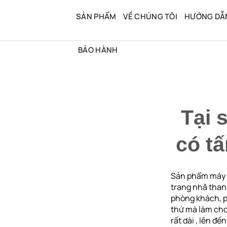
Bỏ
qua
SẢN PHẨM
VỀ CHÚNG TÔI
HƯỚNG DẪ
nội
dung
BẢO HÀNH
Tại 
có tấ
Sản phẩm máy l
trang nhã thanh
phòng khách, ph
thứ mà làm cho
rất dài , lên đế