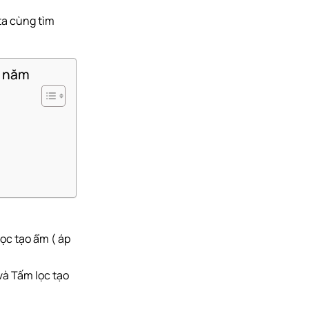
 ta cùng tìm
0 năm
ọc tạo ẩm ( áp
 và Tấm lọc tạo