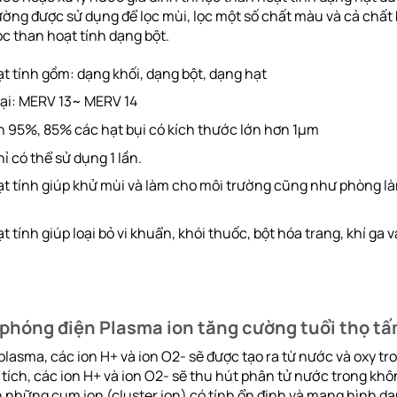
ường được sử dụng để lọc mùi, lọc một số chất màu và cả chất
ọc than hoạt tính dạng bột.
t tính gồm: dạng khối, dạng bột, dạng hạt
ại: MERV 13~ MERV 14
 95%, 85% các hạt bụi có kích thước lớn hơn 1µm
 có thể sử dụng 1 lần.
ạt tính giúp khử mùi và làm cho môi trường cũng như phòng là
 tính giúp loại bỏ vi khuẩn, khói thuốc, bột hóa trang, khí ga v
phóng điện Plasma ion tăng cường tuổi thọ tấ
lasma, các ion H+ và ion O2- sẽ được tạo ra từ nước và oxy tr
ích, các ion H+ và ion O2- sẽ thu hút phân tử nước trong khôn
 những cụm ion (cluster ion) có tính ổn định và mang hình d