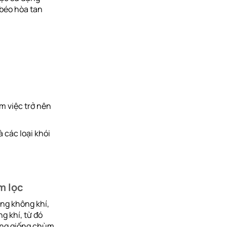
 béo hòa tan
m việc trở nên
à các loại khói
m lọc
ong không khí,
g khí, từ đó
ạng giống chùm