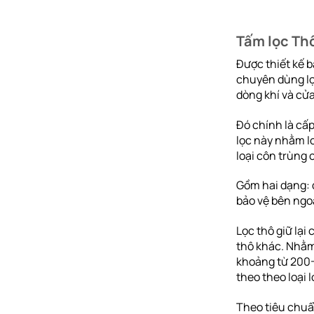
Tấm lọc Thô
Được thiết kế b
chuyên dùng lọc 
dòng khí và cử
Đó chính là cấp
lọc này nhằm lo
loại côn trùng
Gồm hai dạng: d
bảo vệ bên ngo
Lọc thô giữ lại 
thô khác. Nhằm 
khoảng từ 200-
theo theo loại lo
Theo tiêu chuẩn