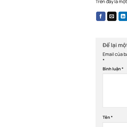
Trên đây là một
Để lại mộ
Email của b
*
Bình luận
*
Tên
*