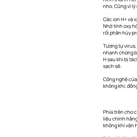
nho. Cũng vì lý
Các ion H+ và i
Nhờ tính oxy hó
rồi phân hủy pr
Tương tự virus,
nhanh chóng bị 
H sau khi bị tá
sạch sẽ.
Công nghệ của 
không khí, đồn
Phía trên cho c
liệu chính hãng
không khí vận 