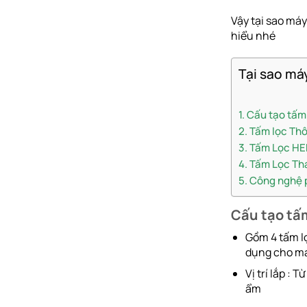
Vậy tại sao máy
hiểu nhé
Tại sao máy
Cấu tạo tấm 
Tấm lọc Thô
Tấm Lọc HE
Tấm Lọc Tha
Công nghệ p
Cấu tạo tấm
Gồm 4 tấm lọ
dụng cho má
Vị trí lắp :
ẩm