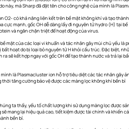
 do này, mà Sharp đã đặt tên cho công nghệ của mình là Plasm
on O2- có khả năng liên kết trên bề mặt không khí và tạo thàn
a cực mạnh, gốc OH dễ dàng lấy đi nguyên tử hydro (H) tại bề
otein và ngăn chặn triệt để hoạt động của virus.
 bề mặt của các loại vi khuẩn và tác nhân gây mùi chủ yếu là p
bất hoạt do bị loại bỏ nguyên tử H khỏi cấu trúc. Đặc biệt, n
ch ra sẽ kết hợp ngay với gốc OH để tạo thành nước và trả lại b
mình là Plasmacluster ion hỗ trợ tiêu diệt các tác nhân gây 
g thời tăng cường bảo vệ được các màng lọc không khí bền bỉ
húng ta thấy, yếu tố chất lượng khi sử dụng màng lọc được sả
 sẽ mang lại hiệu quả cao, tiết kiệm được tài chính và khiến c
hành bền bỉ.