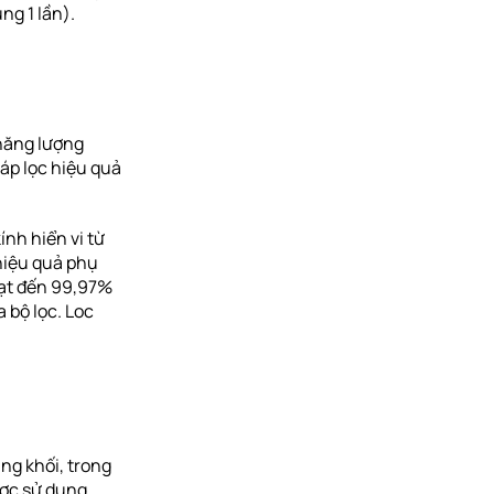
̣ng 1 lần).
 năng lượng
áp lọc hiệu quả
ính hiển vi từ
hiệu quả phụ
đạt đến 99,97%
 bộ lọc. Loc
ng khối, trong
ược sử dụng