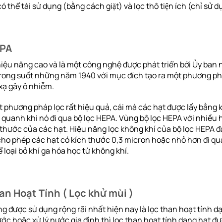
́ thể tái sử dụng (bằng cách giặt) và lọc thô tiện ích (chỉ sử du
EPA
hiệu năng cao và là một công nghệ được phát triển bởi Ủy ban
rong suốt những năm 1940 với mục đích tạo ra một phương ph
xạ gây ô nhiễm.
 phương pháp lọc rất hiệu quả, cái mà các hạt được lấy bằng k
 quanh khi nó đi qua bộ lọc HEPA. Vùng bộ lọc HEPA với nhiều 
 thước của các hạt. Hiệu năng lọc không khí của bộ lọc HEPA 
cho phép các hạt có kích thước 0,3 micron hoặc nhỏ hơn đi qua
loại bỏ khí ga hóa học từ không khí.
n Hoạt Tính ( Lọc khử mùi )
g được sử dụng rộng rãi nhất hiện nay là lọc than hoạt tính dạ
ớc hoặc xử lý nước gia đình thì lọc than hoạt tính dạng hạt đ