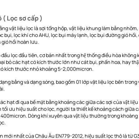
 ( Lọc sơ cấp )
ằng vật liệu lọc là sợi tổng hộp, vật liệu khung làm bằng nhôm,
bụi, lọc khí cho AHU, lọc bụi máy lạnh, lọc bụi đường gió hồi, đ
a gió hồi hoàn lưu.
 đầu lọc đầu tiên, cơ bản nhất trong hệ thống điều hòa không
ại bỏ các hạt có kích thước lớn như cát bụi, phấn hoa, hay thậ
 có kích thước nhỏ khoảng 5-2,000micron.
ạng bằng và dạng sóng, bao gồm 01 lớp vật liệu lọc bên trong v
ài.
các hạt đi qua bề mặt bằng khoảng các giữa các sợi của vật liệu 
tối ưu hiệu suất cho lọc, người ta thiết kế khoảng cách giữa c
400micron. Dòng khí xuyên qua vật liệu thường trong khoàng
̣c.
 mới nhất của Châu Âu EN779-2012, hiệu suất lọc thô là từ G