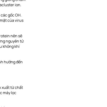
acluster ion.
h các gốc OH.
 mặt của virus
rotein nên sẽ
hững nguyên tử
ầu không khí
ảnh hưởng đến
n xuất từ chất
ác máy lọc