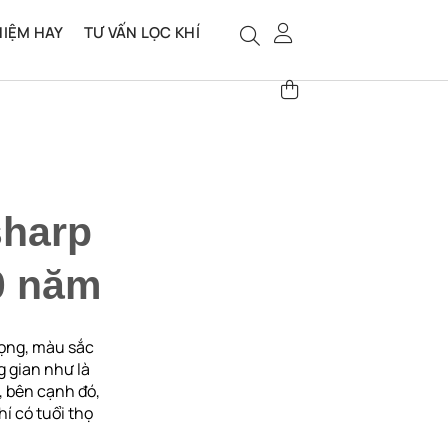
HIỆM HAY
TƯ VẤN LỌC KHÍ
sharp
10 năm
rọng, màu sắc
g gian như là
, bên cạnh đó,
í có tuổi thọ