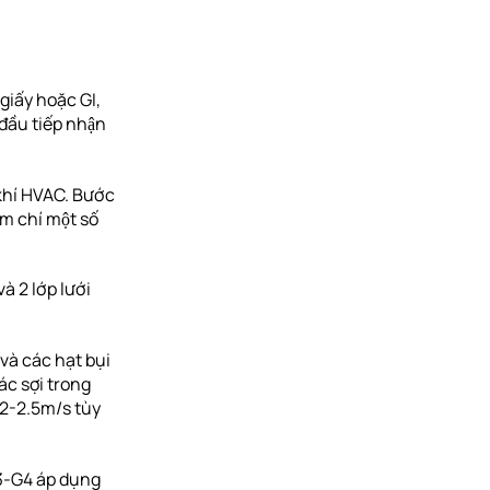
 giấy hoặc GI,
ầu tiếp nhận
 khí HVAC. Bước
m chí một số
à 2 lớp lưới
và các hạt bụi
ác sợi trong
 2-2.5m/s tùy
3-G4 áp dụng