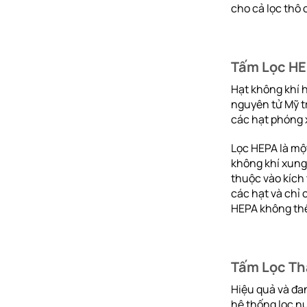
cho cả lọc thô co
Tấm Lọc H
Hạt không khí 
nguyên tử Mỹ t
các hạt phóng 
Lọc HEPA là một
không khí xung
thuộc vào kích
các hạt và chỉ 
HEPA không thể 
Tấm Lọc Tha
Hiệu quả và đan
hệ thống lọc nư