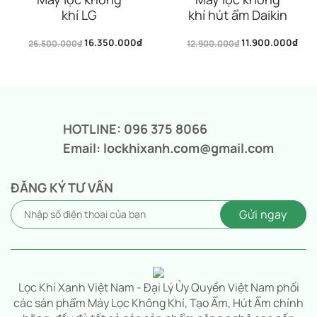
khí LG
khí hút ẩm Daikin
PuriCare360
JPF24ASCT
16.350.000
₫
11.900.000
₫
26.500.000
Alpha PET
₫
12.900.000
₫
Giá
Giá
Giá
Giá
AS65GDBY0 | Lọc
gốc
hiện
gốc
hiện
là:
tại
là:
tại
không khí 360˚
26.500.000₫.
là:
12.900.000₫.
là:
16.350.000₫.
11.900.000₫.
HOTLINE: 096 375 8066
Email: lockhixanh.com@gmail.com
ĐĂNG KÝ TƯ VẤN
Lọc Khí Xanh Việt Nam - Đại Lý Ủy Quyền Việt Nam phối
các sản phẩm Máy Lọc Không Khí, Tạo Ẩm, Hút Ẩm chính