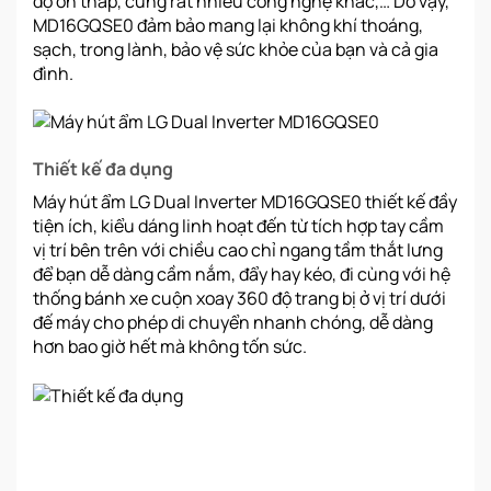
độ ồn thấp, cùng rất nhiều công nghệ khác,… Do vậy,
MD16GQSE0 đảm bảo mang lại không khí thoáng,
sạch, trong lành, bảo vệ sức khỏe của bạn và cả gia
đình.
Thiết kế đa dụng
Máy hút ẩm LG Dual Inverter MD16GQSE0 thiết kế đầy
tiện ích, kiểu dáng linh hoạt đến từ tích hợp tay cầm
vị trí bên trên với chiều cao chỉ ngang tầm thắt lưng
để bạn dễ dàng cầm nắm, đẩy hay kéo, đi cùng với hệ
thống bánh xe cuộn xoay 360 độ trang bị ở vị trí dưới
đế máy cho phép di chuyển nhanh chóng, dễ dàng
hơn bao giờ hết mà không tốn sức.