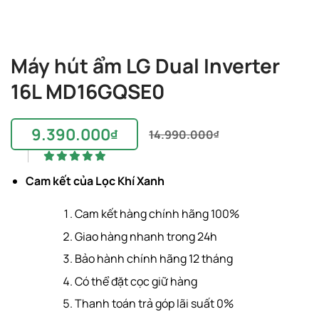
Máy hút ẩm LG Dual Inverter
16L MD16GQSE0
9.390.000
₫
14.990.000
₫
Giá
Giá
gốc
hiện
là:
tại
Cam kết của Lọc Khí Xanh
14.990.000₫.
là:
9.390.000₫.
Cam kết hàng chính hãng 100%
Giao hàng nhanh trong 24h
Bảo hành chính hãng 12 tháng
Có thể đặt cọc giữ hàng
Thanh toán trả góp lãi suất 0%