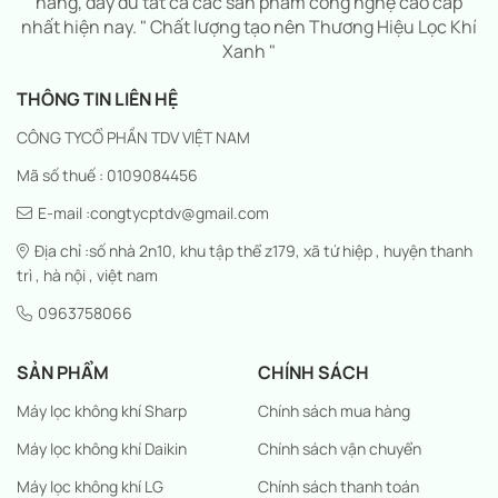
hãng, đầy đủ tất cả các sản phẩm công nghệ cao cấp
nhất hiện nay. " Chất lượng tạo nên Thương Hiệu Lọc Khí
Xanh "
THÔNG TIN LIÊN HỆ
CÔNG TYCỔ PHẦN TDV VIỆT NAM
Mã số thuế : 0109084456
E-mail :congtycptdv@gmail.com
Địa chỉ :số nhà 2n10, khu tập thể z179, xã tứ hiệp , huyện thanh
trì , hà nội , việt nam
0963758066
SẢN PHẨM
CHÍNH SÁCH
Máy lọc không khí Sharp
Chính sách mua hàng
Máy lọc không khí Daikin
Chính sách vận chuyển
Máy lọc không khí LG
Chính sách thanh toán