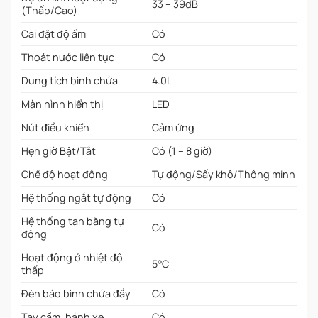
33 – 39dB
(Thấp/Cao)
Cài đặt độ ẩm
Có
Thoát nước liên tục
Có
Dung tích bình chứa
4.0L
Màn hình hiển thị
LED
Nút điều khiển
Cảm ứng
Hẹn giờ Bật/Tắt
Có (1 – 8 giờ)
Chế độ hoạt động
Tự động/Sấy khô/Thông minh
Hệ thống ngắt tự động
Có
Hệ thống tan băng tự
Có
động
Hoạt động ở nhiệt độ
5°C
thấp
Đèn báo bình chứa đầy
Có
Tay cầm, bánh xe
Có