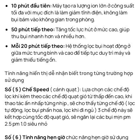
10 phút đầu tiên:
Máy tạo ra lượng ion lớn ở công suất
tối đa với mục đích là làm giảm tĩnh điện, không làm
bụi bám vào không gian trong phòng.
50 phút tiếp theo:
Tăng tốc lực hút ở mức cao, giúp
thu bụi nhanh hơn và nhiều hơn.
Mỗi 20 phút tiếp theo:
Hệ thống lọc bụi hoạt động ở
giữa mức trung bình và cao để tiếp tục duy trì máy và
giảm thiểu tiếng ồn.
Tính năng hiển thị dễ nhận biết trong từng trường hợp
sử dụng
Số ( 5 ) Chế Speed
( cánh quạt ): Lựa chọn các chế độ
lọc khí kèm theo các chế độ quạt gió từ thấp đến cao, khi
thao tác ấn nhấp từng nhịp , sẽ cho thấy từng chế độ ( lọc
tự động, lọc bụi phấn hoa, lọc khi đi ngủ ) 3 chế độ này sẽ
kết hợp cùng tốc độ quạt gió, sẽ ngăn lại các bụi mịn pm
2.5 pm 1.0 siêu nhỏ
Số ( 6 ) Tính năng hẹn giờ
chức năng hẹn giờ sử dụng