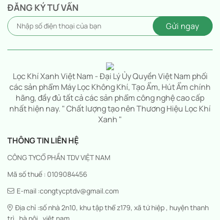
ĐĂNG KÝ TƯ VẤN
Lọc Khí Xanh Việt Nam - Đại Lý Ủy Quyền Việt Nam phối
các sản phẩm Máy Lọc Không Khí, Tạo Ẩm, Hút Ẩm chính
hãng, đầy đủ tất cả các sản phẩm công nghệ cao cấp
nhất hiện nay. " Chất lượng tạo nên Thương Hiệu Lọc Khí
Xanh "
THÔNG TIN LIÊN HỆ
CÔNG TYCỔ PHẦN TDV VIỆT NAM
Mã số thuế : 0109084456
E-mail :congtycptdv@gmail.com
Địa chỉ :số nhà 2n10, khu tập thể z179, xã tứ hiệp , huyện thanh
trì , hà nội , việt nam