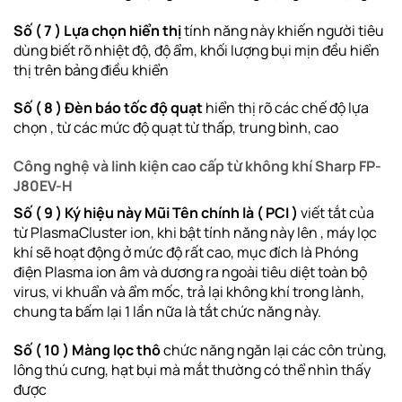
Số ( 7 ) Lựa chọn hiển thị
tính năng này khiến người tiêu
dùng biết rõ nhiệt độ, độ ẩm, khối lượng bụi mịn đều hiển
thị trên bảng điều khiển
Số ( 8 ) Đèn báo tốc độ quạt
hiển thị rõ các chế độ lựa
chọn , từ các mức độ quạt từ thấp, trung bình, cao
Công nghệ và linh kiện cao cấp từ không khí Sharp FP-
J80EV-H
Số ( 9 ) Ký hiệu này Mũi Tên chính là ( PCI )
viết tắt của
từ PlasmaCluster ion, khi bật tính năng này lên , máy lọc
khí sẽ hoạt động ở mức độ rất cao, mục đích là Phóng
điện Plasma ion âm và dương ra ngoài tiêu diệt toàn bộ
virus, vi khuẩn và ẩm mốc, trả lại không khí trong lành,
chung ta bấm lại 1 lần nữa là tắt chức năng này.
Số ( 10 ) Màng lọc thô
chức năng ngăn lại các côn trùng,
lông thú cưng, hạt bụi mà mắt thường có thể nhìn thấy
được